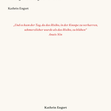
Kathrin Engert
„Und es kam der Tag, da das Risiko, in der Knospe zu verharren,
schmerzlicher wurde als das Risiko, zu blühen“
Anaïs
Nin
Kathrin Engert